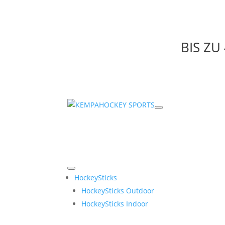
BIS Z
HockeySticks
HockeySticks Outdoor
HockeySticks Indoor