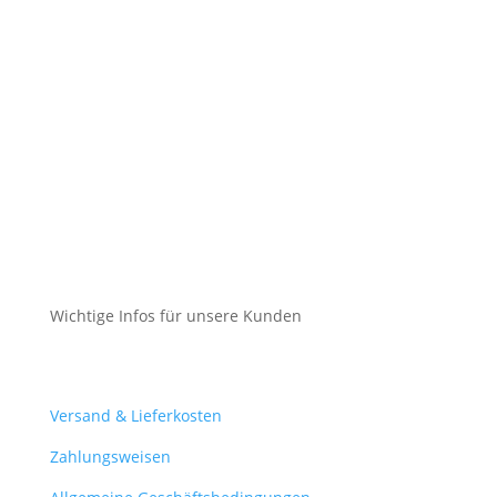
Impressum
Datenschutz
Cookie-Richtlinie (EU)
Impressum
Datenschutz
Cookie-Richtlinie (EU)
Wichtige Infos für unsere Kunden
Mein Konto
Versand & Lieferkosten
Zahlungsweisen