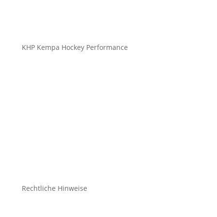
info@kempahockey.com
KHP Kempa Hockey Performance
HockeySticks
Schutz
Bekleidung Freizeit
Bekleidung Teamsport
Schuhe & Socken
Zubehör
Rechtliche Hinweise
Kontakt