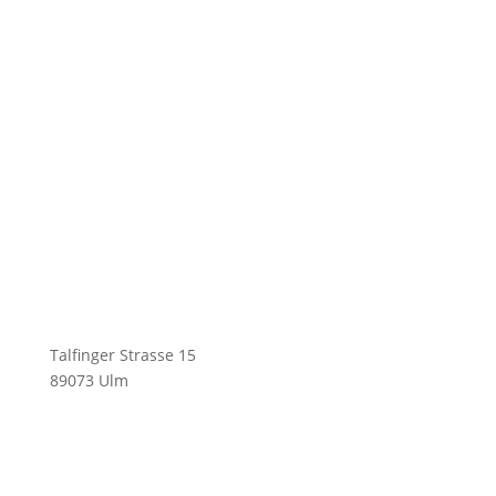
KempaHockey A Division of KHP GmbH
Talfinger Strasse 15
89073 Ulm