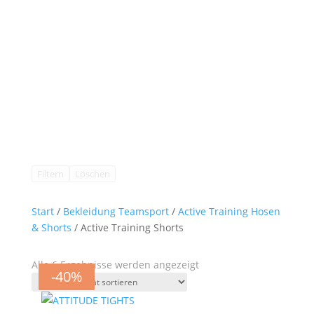
Filtern
Löschen
Start
/
Bekleidung Teamsport
/
Active Training Hosen
& Shorts
/ Active Training Shorts
Nach
Alle 6 Ergebnisse werden angezeigt
-40%
-40%
-40%
-40%
-40%
-40%
Aktualität
sortiert