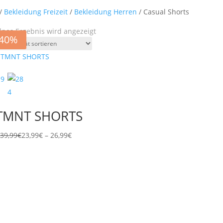
/
Bekleidung Freizeit
/
Bekleidung Herren
/ Casual Shorts
lnes Ergebnis wird angezeigt
-40%
TMNT SHORTS
Preisspanne:
39,99
€
23,99
€
–
26,99
€
23,99€
bis
26,99€