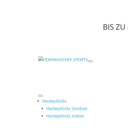
BIS Z
HockeySticks
HockeySticks Outdoor
HockeySticks Indoor