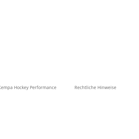
Kempa Hockey Performance
Rechtliche Hinweise
ySticks
Kontakt
tz
Impressum
idung Freizeit
Datenschutz
eidung Teamsport
Cookie-Richtlinie (EU)