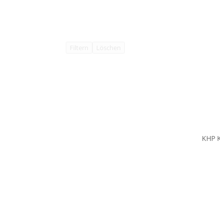
Filtern
Löschen
KHP 
KempaHockey A Division of KHP
Hocke
GmbH
Schu
Bekle
Bekl