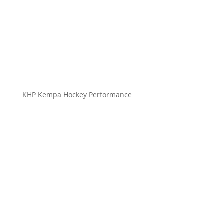
info@kempahockey.com
KHP Kempa Hockey Performance
HockeySticks
Schutz
Bekleidung Freizeit
Bekleidung Teamsport
Schuhe & Socken
Zubehör