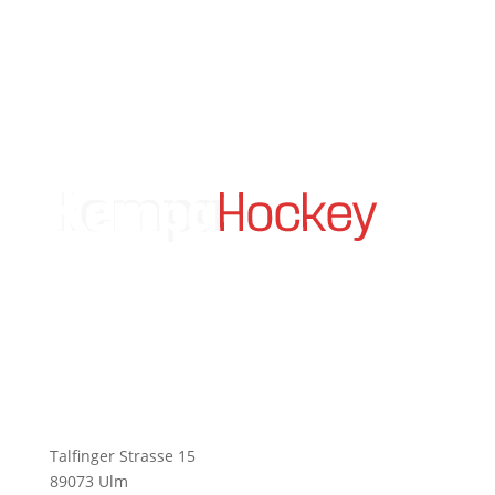
KempaHockey A Division of KHP GmbH
Talfinger Strasse 15
89073 Ulm