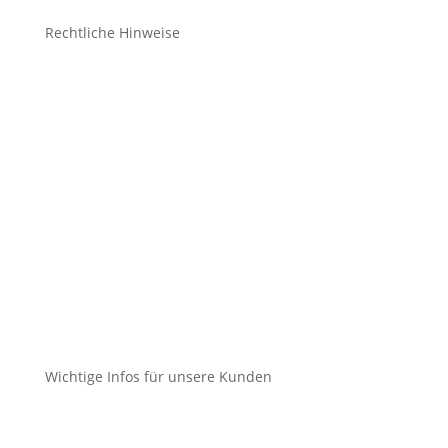
Rechtliche Hinweise
Kontakt
Impressum
Datenschutz
Cookie-Richtlinie (EU)
Impressum
Datenschutz
Cookie-Richtlinie (EU)
Wichtige Infos für unsere Kunden
Mein Konto