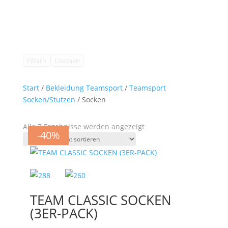
Filtern
Löschen
Start
/
Bekleidung Teamsport
/
Teamsport
Socken/Stutzen
/ Socken
Nach
Alle 7 Ergebnisse werden angezeigt
-40%
-40%
-40%
-40%
-40%
-40%
-40%
Aktualität
sortiert
TEAM CLASSIC SOCKEN
(3ER-PACK)