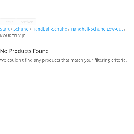
Filtern
Löschen
Start
/
Schuhe
/
Handball-Schuhe
/
Handball-Schuhe Low-Cut
/
KOURTFLY JR
No Products Found
We couldn't find any products that match your filtering criteria.
KempaHockey A Division of KHP GmbH