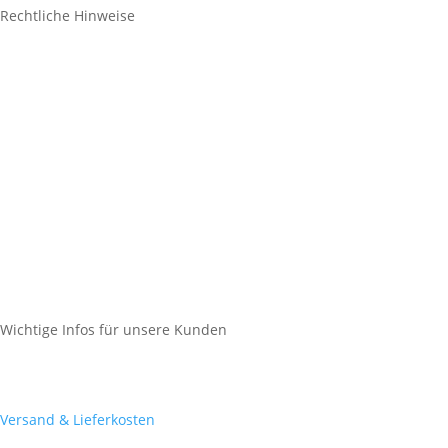
Rechtliche Hinweise
Kontakt
Impressum
Datenschutz
Cookie-Richtlinie (EU)
Impressum
Datenschutz
Cookie-Richtlinie (EU)
Wichtige Infos für unsere Kunden
Mein Konto
Versand & Lieferkosten