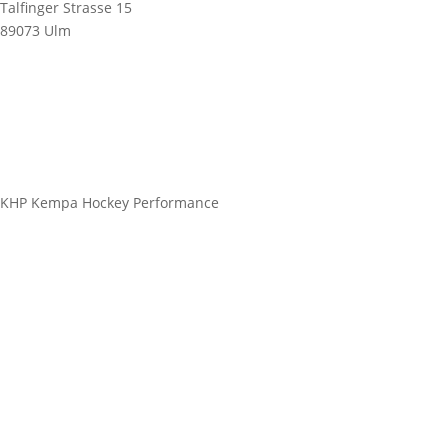
Talfinger Strasse 15
89073 Ulm
info@kempahockey.com
KHP Kempa Hockey Performance
HockeySticks
Schutz
Bekleidung Freizeit
Bekleidung Teamsport
Schuhe & Socken
Zubehör