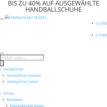
BIS ZU 40% AUF AUSGEWÄHLTE
HANDBALLSCHUHE
0
0,00
€
0
0,00
€
Products
search
HockeySticks
HockeySticks Outdoor
HockeySticks Indoor
Schutz
Bandagen
Ellenbogenbandagen