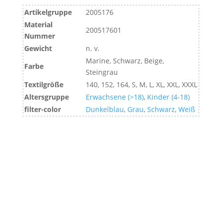
Artikelgruppe
2005176
Material
200517601
Nummer
Gewicht
n. v.
Marine, Schwarz, Beige,
Farbe
Steingrau
Textilgröße
140, 152, 164, S, M, L, XL, XXL, XXXL
Altersgruppe
Erwachsene (>18)
,
Kinder (4-18)
filter-color
Dunkelblau
,
Grau
,
Schwarz
,
Weiß
KempaHockey A Division of KHP GmbH