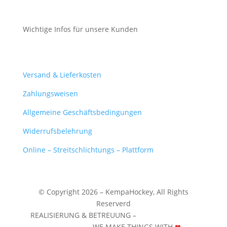
Cookie-Richtlinie (EU)
Wichtige Infos für unsere Kunden
Mein Konto
Versand & Lieferkosten
Zahlungsweisen
Allgemeine Geschäftsbedingungen
Widerrufsbelehrung
Online – Streitschlichtungs – Plattform
© Copyright 2026 – KempaHockey,
All Rights
Reserverd
REALISIERUNG & BETREUUNG –
WERBEZENTRUM
WUNSTORF
– WE MAKE THINGS WITH
❤