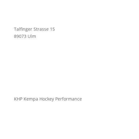
Talfinger Strasse 15
89073 Ulm
info@kempahockey.com
KHP Kempa Hockey Performance
HockeySticks
Schutz
Bekleidung Freizeit