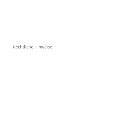
Bekleidung Teamsport
Schuhe & Socken
Zubehör
Rechtliche Hinweise
Kontakt
Impressum
Datenschutz
Cookie-Richtlinie (EU)
Impressum
Datenschutz