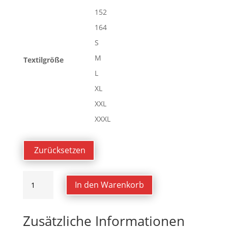
152
164
S
M
Textilgröße
L
XL
XXL
XXXL
Zurücksetzen
STMNT
In den Warenkorb
HOODIE
Menge
Zusätzliche Informationen