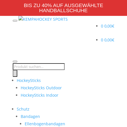
BIS ZU 40% AUF AUSGEWÄHLTE
HANDBALLSCHUHE
0
0,00
€
0
0,00
€
Products
search
HockeySticks
HockeySticks Outdoor
HockeySticks Indoor
Schutz
Bandagen
Ellenbogenbandagen