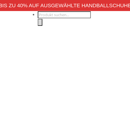
BIS ZU 40% AUF AUSGEWÄHLTE HANDBALLSCHUH
Products
search