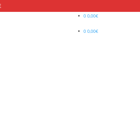
E
0
0,00
€
0
0,00
€