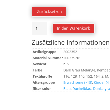
Zurücksetzen
1/4
In den Warenkorb
ZIP
TOP
Zusätzliche Informationen
Menge
Artikelgruppe
2002352
Material Nummer
200235201
Gewicht
n. v.
Farbe
Dark Grau Melange, Kempabl
Textilgröße
116, 128, 140, 152, 164, S, M,
Altersgruppe
Erwachsene (>18)
,
Kinder (4
filter-color
Blau
,
Dunkelblau
,
Dunkelgr