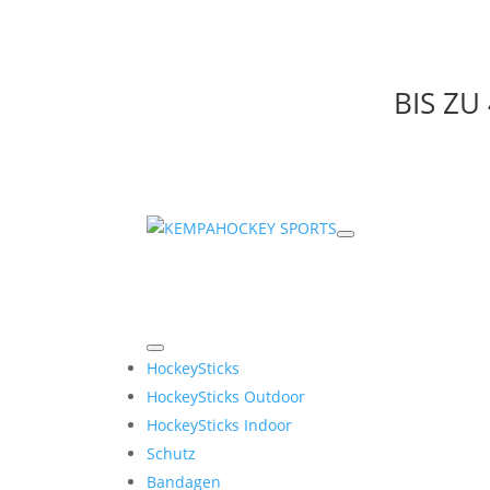
BIS Z
HockeySticks
HockeySticks Outdoor
HockeySticks Indoor
Schutz
Bandagen