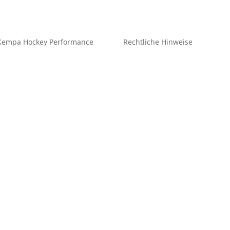
Kempa Hockey Performance
Rechtliche Hinweise
ySticks
Kontakt
tz
Impressum
idung Freizeit
Datenschutz
eidung Teamsport
Cookie-Richtlinie (EU)
he & Socken
Impressum
hör
Datenschutz
Cookie-Richtlinie (EU)