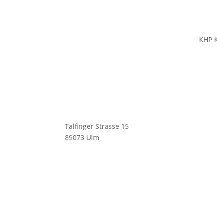
KHP 
KempaHockey A Division of KHP
Hocke
GmbH
Schu
Bekle
Bekl
Talfinger Strasse 15
Schu
89073 Ulm
Zube
info@kempahockey.com